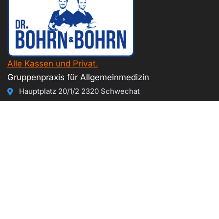
Alle Kassen und Privat.
Gruppenpraxis für Allgemeinmedizin
Hauptplatz 20/1/2 2320 Schwechat
+43 (0)1 707-73-66
Öffnungszeiten
MO
08:00-11:00 u. 14:00-17:00
DI
08:00-12:30
MI
keine Ordination
DO
08:00-11.00 u. 15:00-17:00